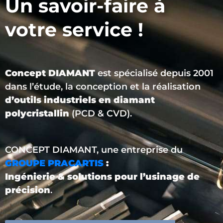
Un savoir-faire à
votre service !
Concept DIAMANT
est spécialisé depuis 2001
dans l’étude, la conception et la réalisation
d’outils industriels en diamant
polycristallin
(PCD & CVD).
CONCEPT DIAMANT, une entreprise du
GROUPE PRACARTIS
:
Ingénierie & solutions pour l’usinage de
précision
.