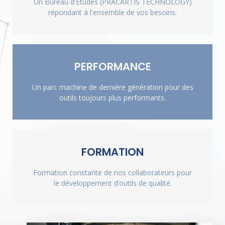
Une flexibilité de notre chaîne de production
Un Bureau d'Études (PRACARTIS TECHNOLOGY)
permettant d'obtenir des délais très court.
répondant à l'ensemble de vos besoins.
PERFORMANCE
INVESTISSEMENT
Une politique constante d'investissement pour
Un parc machine de dernière génération pour des
être à la pointe de la technologie.
outils toujours plus performants.
FORMATION
RÉACTIVITÉ
Une équipe dynamique garantissant une grande
Formation constante de nos collaborateurs pour
réactivité.
le développement d’outils de qualité.